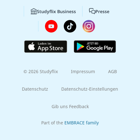
Studyflix Business
Presse
© 2026 Studyflix
Impressum
AGB
Datenschutz
Datenschutz-Einstellungen
Gib uns Feedback
Part of the
EMBRACE family