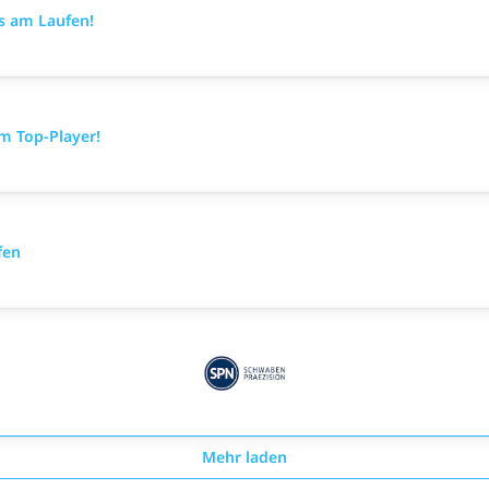
es am Laufen!
m Top-Player!
fen
Mehr laden