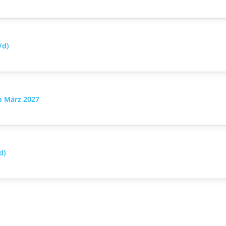
/d)
b März 2027
d)