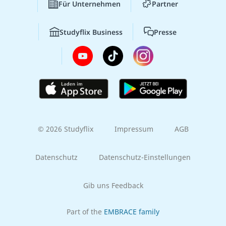
Für Unternehmen
Partner
Studyflix Business
Presse
© 2026 Studyflix
Impressum
AGB
Datenschutz
Datenschutz-Einstellungen
Gib uns Feedback
Part of the
EMBRACE family