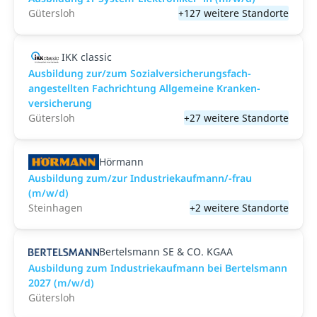
Gütersloh
+127 weitere Standorte
IKK classic
Aus­bild­ung zur/zum Sozial­versicher­ungs­fach­
angestellten­ Fach­richtung All­gemeine Kranken­
versicher­ung
Gütersloh
+27 weitere Standorte
Hörmann
Ausbildung zum/zur Industriekaufmann/-frau
(m/w/d)
Steinhagen
+2 weitere Standorte
Bertelsmann SE & CO. KGAA
Ausbildung zum Industriekaufmann bei Bertelsmann
2027 (m/w/d)
Gütersloh