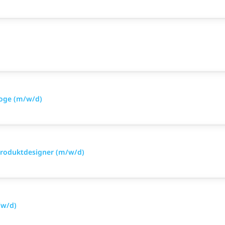
loge (m/w/d)
 Produktdesigner (m/w/d)
/w/d)