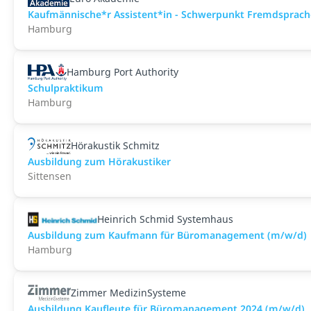
Kaufmännische*r Assistent*in - Schwerpunkt Fremdsprachen
Hamburg
Hamburg Port Authority
Schulpraktikum
Hamburg
Hörakustik Schmitz
Ausbildung zum Hörakustiker
Sittensen
Heinrich Schmid Systemhaus
Ausbildung zum Kaufmann für Büromanagement (m/w/d)
Hamburg
Zimmer MedizinSysteme
Ausbildung Kaufleute für Büromanagement 2024 (m/w/d)