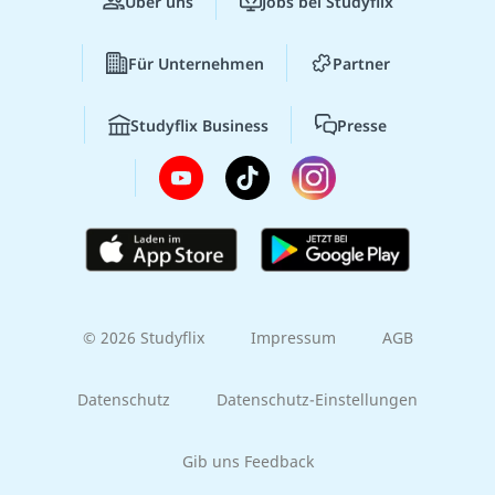
Über uns
Jobs bei Studyflix
Für Unternehmen
Partner
Studyflix Business
Presse
© 2026 Studyflix
Impressum
AGB
Datenschutz
Datenschutz-Einstellungen
Gib uns Feedback