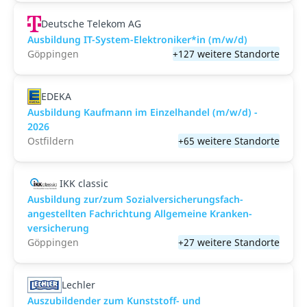
Deutsche Telekom AG
Ausbildung IT-System-Elektroniker*in (m/w/d)
Göppingen
+127 weitere Standorte
EDEKA
Ausbildung Kaufmann im Einzelhandel (m/w/d) -
2026
Ostfildern
+65 weitere Standorte
IKK classic
Aus­bild­ung zur/zum Sozial­versicher­ungs­fach­
angestellten­ Fach­richtung All­gemeine Kranken­
versicher­ung
Göppingen
+27 weitere Standorte
Lechler
Auszubildender zum Kunststoff- und