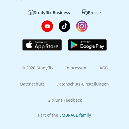
Studyflix Business
Presse
© 2026 Studyflix
Impressum
AGB
Datenschutz
Datenschutz-Einstellungen
Gib uns Feedback
Part of the
EMBRACE family