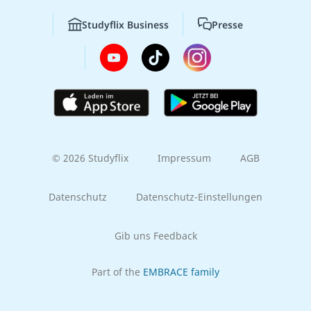
Studyflix Business
Presse
© 2026 Studyflix
Impressum
AGB
Datenschutz
Datenschutz-Einstellungen
Gib uns Feedback
Part of the
EMBRACE family