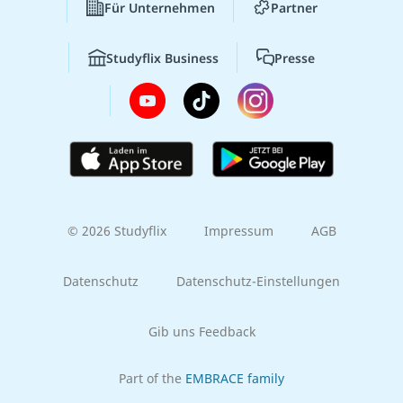
Für Unternehmen
Partner
Studyflix Business
Presse
© 2026 Studyflix
Impressum
AGB
Datenschutz
Datenschutz-Einstellungen
Gib uns Feedback
Part of the
EMBRACE family