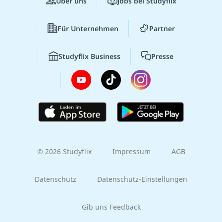
Über uns
Jobs bei Studyflix
Für Unternehmen
Partner
Studyflix Business
Presse
© 2026 Studyflix
Impressum
AGB
Datenschutz
Datenschutz-Einstellungen
Gib uns Feedback