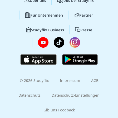
Über uns
Jobs bei Studyflix
Für Unternehmen
Partner
Studyflix Business
Presse
© 2026 Studyflix
Impressum
AGB
Datenschutz
Datenschutz-Einstellungen
Gib uns Feedback