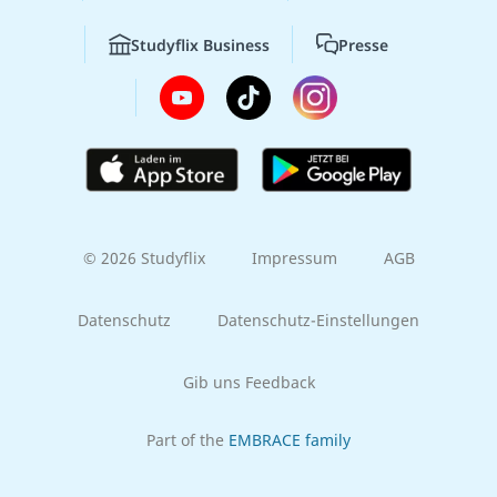
Studyflix Business
Presse
© 2026 Studyflix
Impressum
AGB
Datenschutz
Datenschutz-Einstellungen
Gib uns Feedback
Part of the
EMBRACE family