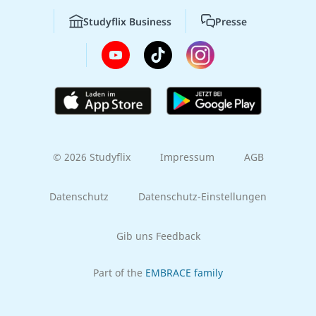
Studyflix Business
Presse
© 2026 Studyflix
Impressum
AGB
Datenschutz
Datenschutz-Einstellungen
Gib uns Feedback
Part of the
EMBRACE family