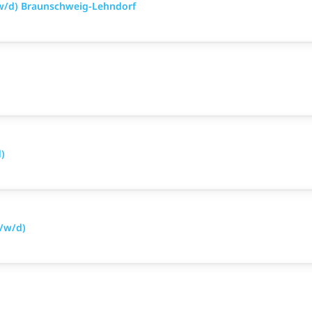
w/d) Braunschweig-Lehndorf
)
/w/d)