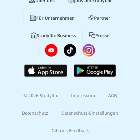
Über uns
Jobs bei Studyflix
Für Unternehmen
Partner
Studyflix Business
Presse
© 2026 Studyflix
Impressum
AGB
Datenschutz
Datenschutz-Einstellungen
Gib uns Feedback