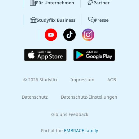
Für Unternehmen
Partner
Studyflix Business
Presse
© 2026 Studyflix
Impressum
AGB
Datenschutz
Datenschutz-Einstellungen
Gib uns Feedback
Part of the
EMBRACE family