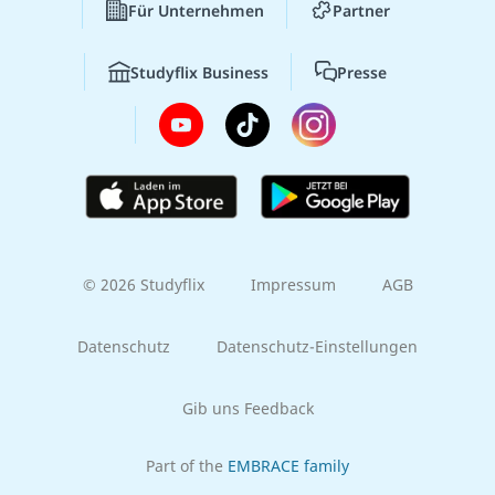
Für Unternehmen
Partner
Studyflix Business
Presse
© 2026 Studyflix
Impressum
AGB
Datenschutz
Datenschutz-Einstellungen
Gib uns Feedback
Part of the
EMBRACE family