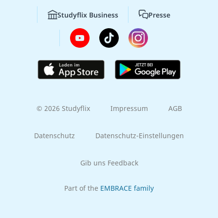
Studyflix Business
Presse
© 2026 Studyflix
Impressum
AGB
Datenschutz
Datenschutz-Einstellungen
Gib uns Feedback
Part of the
EMBRACE family