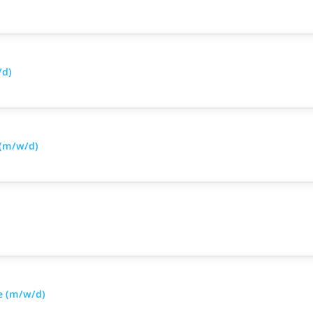
/d)
 (m/w/d)
e (m/w/d)