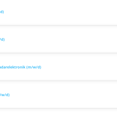
/d)
/d)
Radarelektronik (m/w/d)
m/w/d)