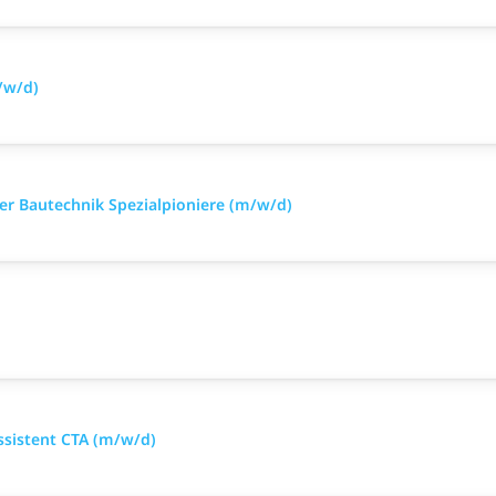
/w/d)
iker Bautechnik Spezialpioniere (m/w/d)
ssistent CTA (m/w/d)