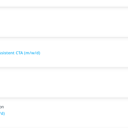
ssistent CTA (m/w/d)
on
/d)