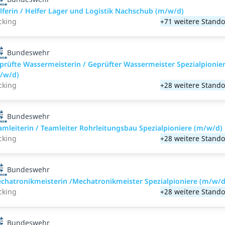
lferin / Helfer Lager und Logistik Nachschub (m/w/d)
cking
+71 weitere Stando
Bundeswehr
prüfte Wassermeisterin / Geprüfter Wassermeister Spezialpionie
/w/d)
cking
+28 weitere Stando
Bundeswehr
amleiterin / Teamleiter Rohrleitungsbau Spezialpioniere (m/w/d)
cking
+28 weitere Stando
Bundeswehr
chatronikmeisterin /Mechatronikmeister Spezialpioniere (m/w/d
cking
+28 weitere Stando
Bundeswehr