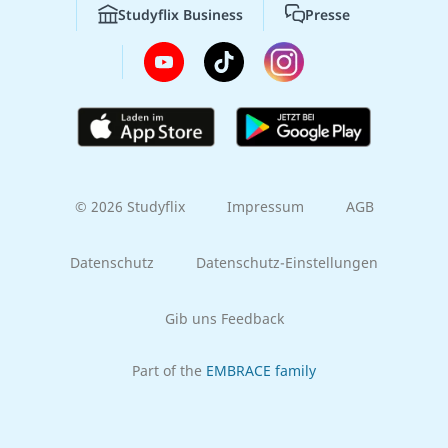
Studyflix Business
Presse
© 2026 Studyflix
Impressum
AGB
Datenschutz
Datenschutz-Einstellungen
Gib uns Feedback
Part of the
EMBRACE family