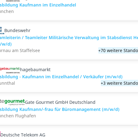
sbildung Kaufmann im Einzelhandel
nchen
Bundeswehr
amleiterin / Teamleiter Militärische Verwaltung im Stabsdienst H
/w/d)
rnau am Staffelsee
+70 weitere Stando
hagebaumarkt
sbildung - Kaufmann im Einzelhandel / Verkäufer (m/w/d)
unnthal
+3 weitere Stando
Gate Gourmet GmbH Deutschland
sbildung Kaufmann/-frau für Büromanagement (m/w/d)
nchen Flughafen
Deutsche Telekom AG