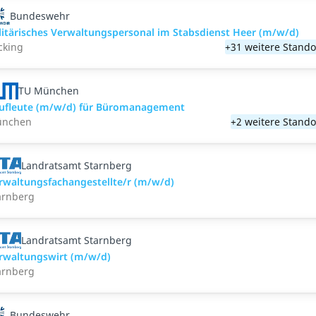
Bundeswehr
litärisches Verwaltungspersonal im Stabsdienst Heer (m/w/d)
cking
+31 weitere Stando
TU München
ufleute (m/w/d) für Büromanagement
nchen
+2 weitere Stando
Landratsamt Starnberg
rwaltungsfachangestellte/r (m/w/d)
arnberg
Landratsamt Starnberg
rwaltungswirt (m/w/d)
arnberg
Bundeswehr