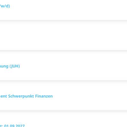
/w/d)
hung (JUH)
ment Schwerpunkt Finanzen
: 01.09.2027