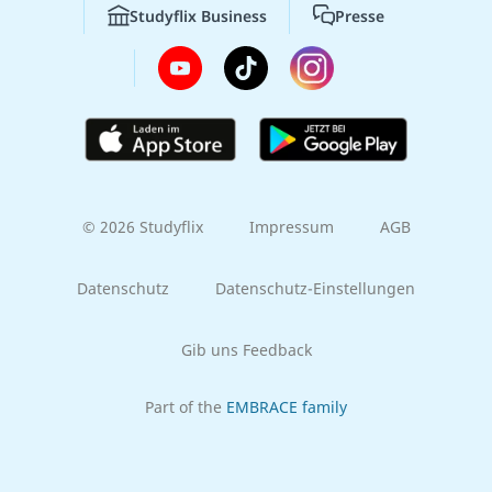
Studyflix Business
Presse
© 2026 Studyflix
Impressum
AGB
Datenschutz
Datenschutz-Einstellungen
Gib uns Feedback
Part of the
EMBRACE family