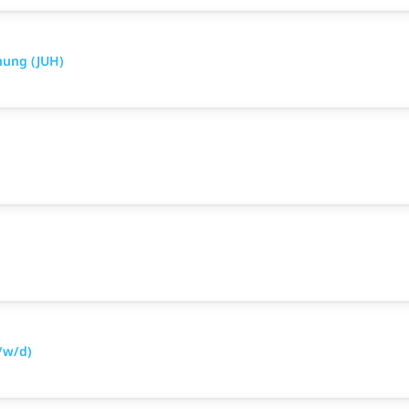
hung (JUH)
/w/d)