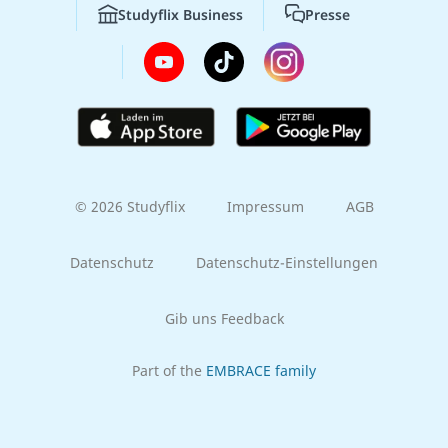
Studyflix Business
Presse
© 2026 Studyflix
Impressum
AGB
Datenschutz
Datenschutz-Einstellungen
Gib uns Feedback
Part of the
EMBRACE family