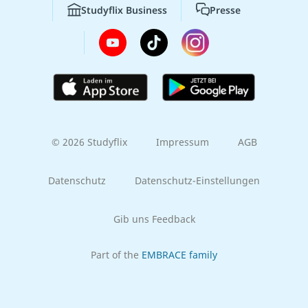
Studyflix Business
Presse
© 2026 Studyflix
Impressum
AGB
Datenschutz
Datenschutz-Einstellungen
Gib uns Feedback
Part of the
EMBRACE family