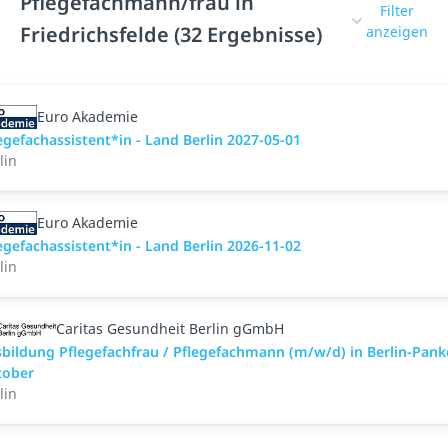
Pflegefachmann/frau in
Filter
Friedrichsfelde (32 Ergebnisse)
anzeigen
Euro Akademie
egefachassistent*in - Land Berlin 2027-05-01
lin
Euro Akademie
egefachassistent*in - Land Berlin 2026-11-02
lin
Caritas Gesundheit Berlin gGmbH
bildung Pflegefachfrau / Pflegefachmann (m/w/d) in Berlin-Pan
tober
lin