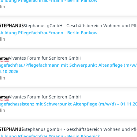
bildung Pflegefachfrau*mann - Berlin Pankow
lin
Stephanus gGmbH - Geschäftsbereich Wohnen und Pf
bildung Pflegefachfrau*mann - Berlin Pankow
lin
Vivantes Forum für Senioren GmbH
egefachfrau/Pflegefachmann mit Schwerpunkt Altenpflege (m/w/
1.10.2026
lin
Vivantes Forum für Senioren GmbH
egefachassistenz mit Schwerpunkt Altenpflege (m/w/d) – 01.11.2
lin
Stephanus gGmbH - Geschäftsbereich Wohnen und Pf
bildung Pflegefachfrau*mann - Berlin Köpenick