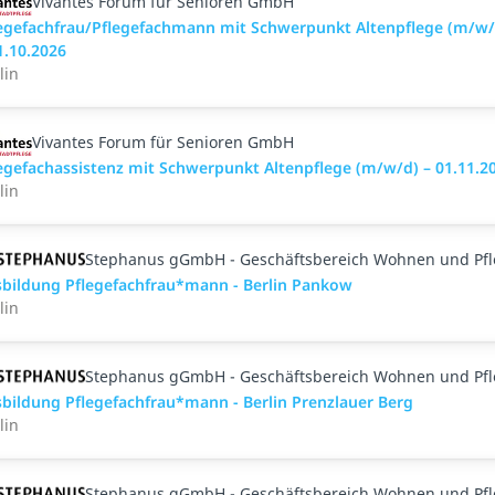
Vivantes Forum für Senioren GmbH
egefachfrau/Pflegefachmann mit Schwerpunkt Altenpflege (m/w/
1.10.2026
lin
Vivantes Forum für Senioren GmbH
egefachassistenz mit Schwerpunkt Altenpflege (m/w/d) – 01.11.2
lin
Stephanus gGmbH - Geschäftsbereich Wohnen und Pf
bildung Pflegefachfrau*mann - Berlin Pankow
lin
Stephanus gGmbH - Geschäftsbereich Wohnen und Pf
bildung Pflegefachfrau*mann - Berlin Prenzlauer Berg
lin
Stephanus gGmbH - Geschäftsbereich Wohnen und Pf