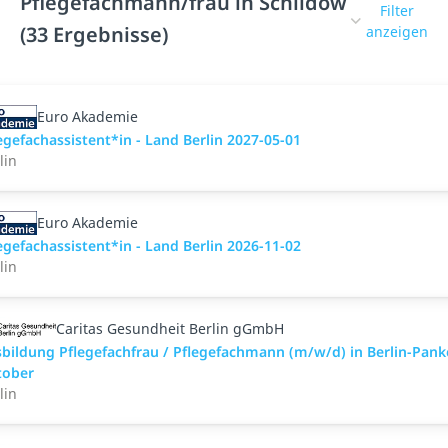
Pflegefachmann/frau in Schildow
Filter
(33 Ergebnisse)
anzeigen
Euro Akademie
egefachassistent*in - Land Berlin 2027-05-01
lin
Euro Akademie
egefachassistent*in - Land Berlin 2026-11-02
lin
Caritas Gesundheit Berlin gGmbH
bildung Pflegefachfrau / Pflegefachmann (m/w/d) in Berlin-Pan
tober
lin