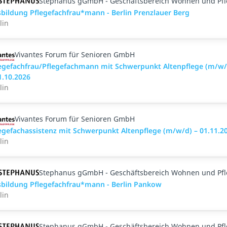
Stephanus gGmbH - Geschäftsbereich Wohnen und Pf
bildung Pflegefachfrau*mann - Berlin Prenzlauer Berg
lin
Vivantes Forum für Senioren GmbH
egefachfrau/Pflegefachmann mit Schwerpunkt Altenpflege (m/w/
1.10.2026
lin
Vivantes Forum für Senioren GmbH
egefachassistenz mit Schwerpunkt Altenpflege (m/w/d) – 01.11.2
lin
Stephanus gGmbH - Geschäftsbereich Wohnen und Pf
bildung Pflegefachfrau*mann - Berlin Pankow
lin
Stephanus gGmbH - Geschäftsbereich Wohnen und Pf