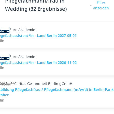
Pflegefachmann/frau in
Filter
Wedding (32 Ergebnisse)
anzeigen
Euro Akademie
egefachassistent*in - Land Berlin 2027-05-01
lin
Euro Akademie
egefachassistent*in - Land Berlin 2026-11-02
lin
Caritas Gesundheit Berlin gGmbH
bildung Pflegefachfrau / Pflegefachmann (m/w/d) in Berlin-Pan
tober
lin