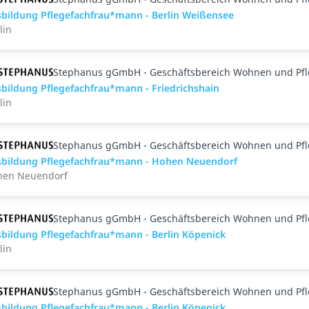
bildung Pflegefachfrau*mann - Berlin Weißensee
lin
Stephanus gGmbH - Geschäftsbereich Wohnen und Pf
bildung Pflegefachfrau*mann - Friedrichshain
lin
Stephanus gGmbH - Geschäftsbereich Wohnen und Pf
bildung Pflegefachfrau*mann - Hohen Neuendorf
hen Neuendorf
Stephanus gGmbH - Geschäftsbereich Wohnen und Pf
bildung Pflegefachfrau*mann - Berlin Köpenick
lin
Stephanus gGmbH - Geschäftsbereich Wohnen und Pf
bildung Pflegefachfrau*mann - Berlin Köpenick