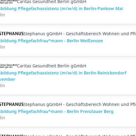
Caritas Gesundheit Berlin gGmbH
bildung Pflegefachassistenz (m/w/d) in Berlin-Pankow Mai
lin
Stephanus gGmbH - Geschäftsbereich Wohnen und Pf
bildung Pflegefachfrau*mann - Berlin Weißensee
lin
Caritas Gesundheit Berlin gGmbH
bildung Pflegefachassistenz (m/w/d) in Berlin-Reinickendorf
vember
lin
Stephanus gGmbH - Geschäftsbereich Wohnen und Pf
bildung Pflegefachfrau*mann - Berlin Prenzlauer Berg
lin