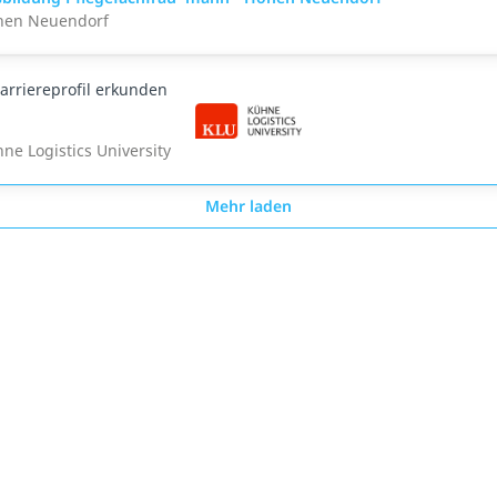
hen Neuendorf
arriereprofil erkunden
ne Logistics University
Mehr laden