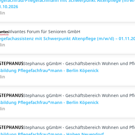
egefachfrau/Pflegefachmann mit Schwerpunkt Altenpflege (m/w/
1.10.2026
lin
Vivantes Forum für Senioren GmbH
egefachassistenz mit Schwerpunkt Altenpflege (m/w/d) – 01.11.2
lin
Stephanus gGmbH - Geschäftsbereich Wohnen und Pf
bildung Pflegefachfrau*mann - Berlin Köpenick
lin
Stephanus gGmbH - Geschäftsbereich Wohnen und Pf
bildung Pflegefachfrau*mann - Berlin Köpenick
lin
Stephanus gGmbH - Geschäftsbereich Wohnen und Pf
bildung Pflegefachfrau*mann - Hohen Neuendorf