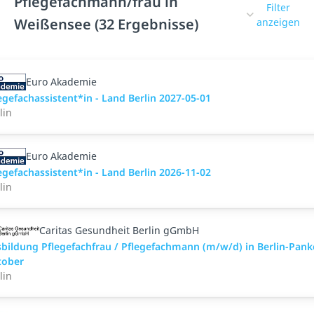
Pflegefachmann/frau in
Filter
Weißensee (32 Ergebnisse)
anzeigen
Euro Akademie
egefachassistent*in - Land Berlin 2027-05-01
lin
Euro Akademie
egefachassistent*in - Land Berlin 2026-11-02
lin
Caritas Gesundheit Berlin gGmbH
bildung Pflegefachfrau / Pflegefachmann (m/w/d) in Berlin-Pan
tober
lin