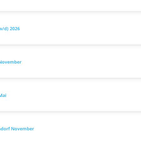
w/d) 2026
w November
Mai
endorf November