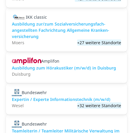
IKK classic
Aus­bild­ung zur/zum Sozial­versicher­ungs­fach­
angestellten­ Fach­richtung All­gemeine Kranken­
versicher­ung
Moers
+27 weitere Standorte
Amplifon
Ausbildung zum Hörakustiker (m/w/d) in Duisburg
Duisburg
Bundeswehr
Expertin / Experte Informationstechnik (m/w/d)
Wesel
+32 weitere Standorte
Bundeswehr
Teamleiterin / Teamleiter Militärische Verwaltung im