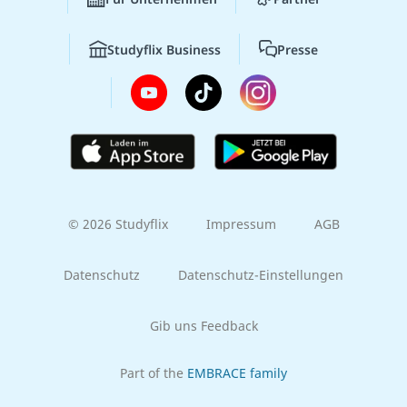
Studyflix Business
Presse
© 2026 Studyflix
Impressum
AGB
Datenschutz
Datenschutz-Einstellungen
Gib uns Feedback
Part of the
EMBRACE family