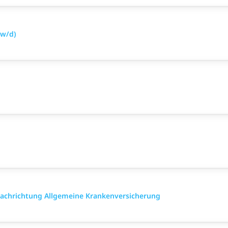
/w/d)
 Fach­richtung All­gemeine Kranken­versicher­ung