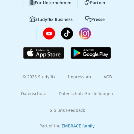
Für Unternehmen
Partner
Studyflix Business
Presse
© 2026 Studyflix
Impressum
AGB
Datenschutz
Datenschutz-Einstellungen
Gib uns Feedback
Part of the
EMBRACE family