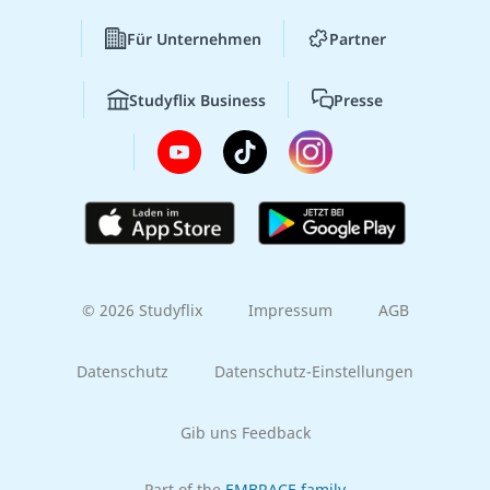
Für Unternehmen
Partner
Studyflix Business
Presse
© 2026 Studyflix
Impressum
AGB
Datenschutz
Datenschutz-Einstellungen
Gib uns Feedback
Part of the
EMBRACE family