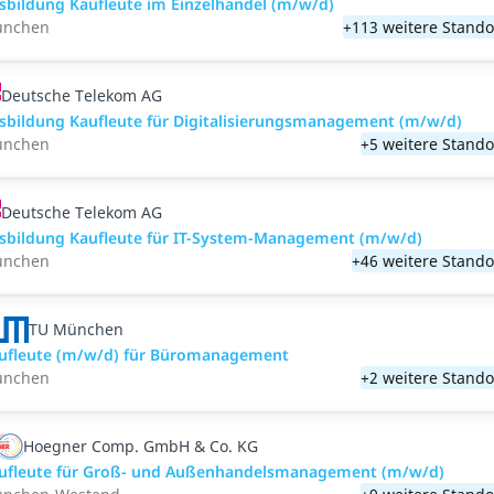
sbildung Kaufleute im Einzelhandel (m/w/d)
nchen
+113 weitere Stando
Deutsche Telekom AG
sbildung Kaufleute für Digitalisierungsmanagement (m/w/d)
nchen
+5 weitere Stando
Deutsche Telekom AG
sbildung Kaufleute für IT-System-Management (m/w/d)
nchen
+46 weitere Stando
TU München
ufleute (m/w/d) für Büromanagement
nchen
+2 weitere Stando
Hoegner Comp. GmbH & Co. KG
ufleute für Groß- und Außenhandelsmanagement (m/w/d)