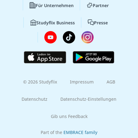
Für Unternehmen
Partner
Studyflix Business
Presse
© 2026 Studyflix
Impressum
AGB
Datenschutz
Datenschutz-Einstellungen
Gib uns Feedback
Part of the
EMBRACE family