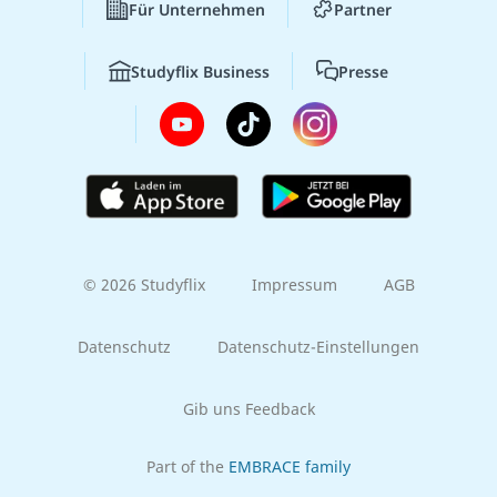
Für Unternehmen
Partner
Studyflix Business
Presse
© 2026 Studyflix
Impressum
AGB
Datenschutz
Datenschutz-Einstellungen
Gib uns Feedback
Part of the
EMBRACE family