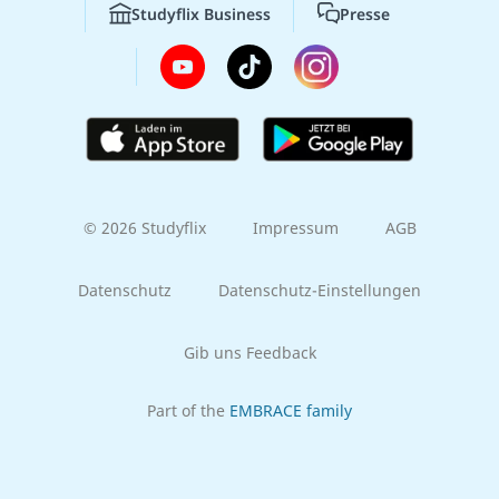
Studyflix Business
Presse
© 2026 Studyflix
Impressum
AGB
Datenschutz
Datenschutz-Einstellungen
Gib uns Feedback
Part of the
EMBRACE family