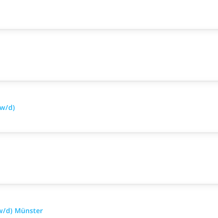
w/d)
w/d) Münster