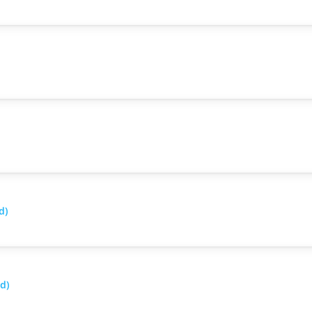
d)
d)