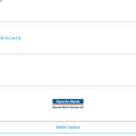
hnik m|w|d
Mehr laden