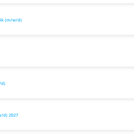
nik (m/w/d)
/d)
w/d) 2027