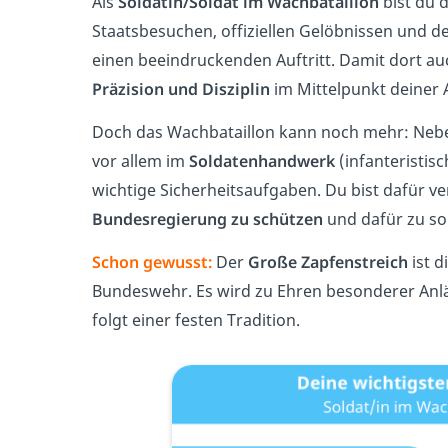
Als
Soldatin/Soldat im Wachbataillon
bist du 
Staatsbesuchen, offiziellen Gelöbnissen und d
einen beeindruckenden Auftritt. Damit dort auc
Präzision und Disziplin
im Mittelpunkt deiner 
Doch das Wachbataillon kann noch mehr: Nebe
vor allem im
Soldatenhandwerk
(infanteristi
wichtige Sicherheitsaufgaben. Du bist dafür ve
Bundesregierung zu schützen
und dafür zu so
Schon gewusst:
Der
Große Zapfenstreich
ist d
Bundeswehr. Es wird zu Ehren besonderer Anl
folgt einer festen Tradition.