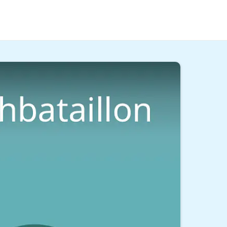
llon
der Bundeswehr stehen für
er dem Beruf steckt.