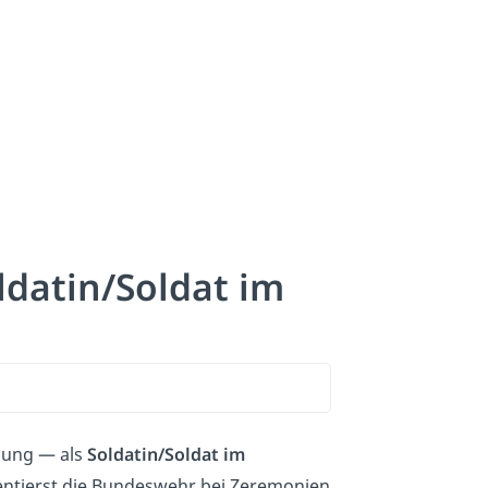
ldatin/Soldat im
dung — als
Soldatin/Soldat im
entierst die Bundeswehr bei Zeremonien