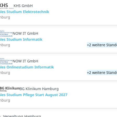
KHS GmbH
les Studium Elektrotechnik
mburg
NOW IT GmbH
les Studium Informatik
mburg
+2 weitere Stand
NOW IT GmbH
les Onlinestudium Informatik
mburg
+2 weitere Stand
BG Klinikum Hamburg
les Studium Pflege Start August 2027
mburg
Verwaltung Hamburg