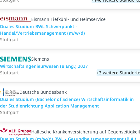
Eismann Tiefkühl- und Heimservice
Duales Studium BWL Schwerpunkt -
Handel/Vertriebsmanagement (m/w/d)
Stuttgart
Siemens
Wirtschaftsingenieurwesen (B.Eng.) 2027
Stuttgart
+3 weitere Standort
Deutsche Bundesbank
Duales Studium (Bachelor of Science) Wirtschaftsinformatik in
der Studienrichtung Application Management
Stuttgart
Hallesche Krankenversicherung auf Gegenseitigkei
Duales Studium (m/w/d) BWL - Gesundheitsmanagement (B.A.)