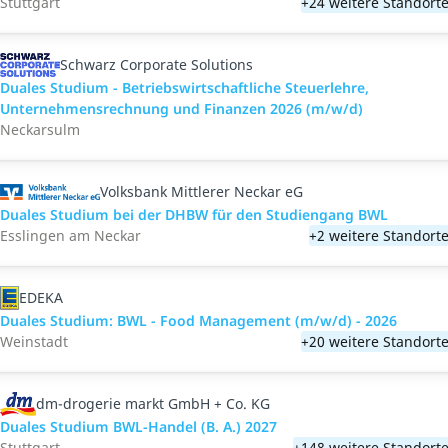
Stuttgart
+24 weitere Standort
Schwarz Corporate Solutions
Duales Studium - Betriebswirtschaftliche Steuerlehre,
Unternehmensrechnung und Finanzen 2026 (m/w/d)
Neckarsulm
Volksbank Mittlerer Neckar eG
Duales Studium bei der DHBW für den Studiengang BWL
Esslingen am Neckar
+2 weitere Standort
EDEKA
Duales Studium: BWL - Food Management (m/w/d) - 2026
Weinstadt
+20 weitere Standort
dm-drogerie markt GmbH + Co. KG
Duales Studium BWL-Handel (B. A.) 2027
Stuttgart
+148 weitere Standort