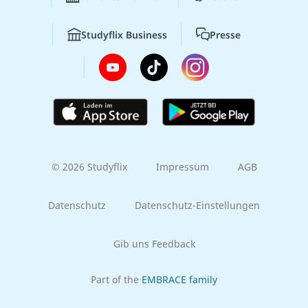
Studyflix Business
Presse
© 2026 Studyflix
Impressum
AGB
Datenschutz
Datenschutz-Einstellungen
Gib uns Feedback
Part of the
EMBRACE family