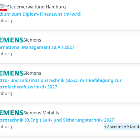
Steuerverwaltung Hamburg
dium zum Diplom-Finanzwirt (m/w/d)
mburg
Siemens
ernational Management (B.A.) 2027
mburg
Siemens
ktro- und Informationstechnik (B.Sc.) mit Befähigung zur
ktrofachkraft (w/m/d) 2027
mburg
Siemens Mobility
ktrotechnik (B.Eng.) Leit- und Sicherungstechnik 2027
mburg
+2 weitere Stand